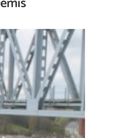
rėmis