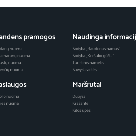
andens pramogos
Naudinga informaci
idarių nuoma
Sodyba „Raudonas namas“
tamaranų nuoma
Sodyba „Keršulio gūžta“
austų nuoma
Turistinis namelis
klenčių nuoma
Stovyklavietės
aslaugos
Maršrutai
bilo nuoma
Dubysa
ties nuoma
Kražantė
Kitos upės