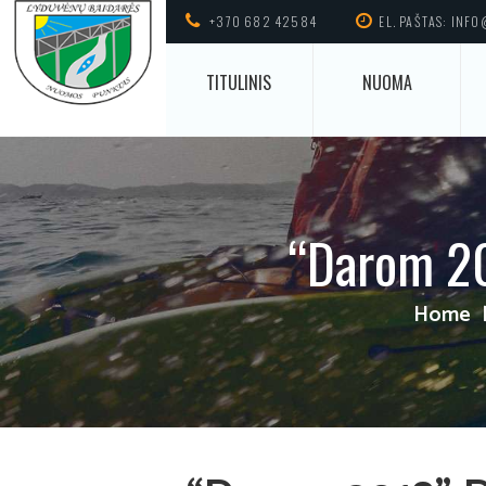
+370 682 42584
EL. PAŠTAS: INF
TITULINIS
NUOMA
“Darom 20
Home