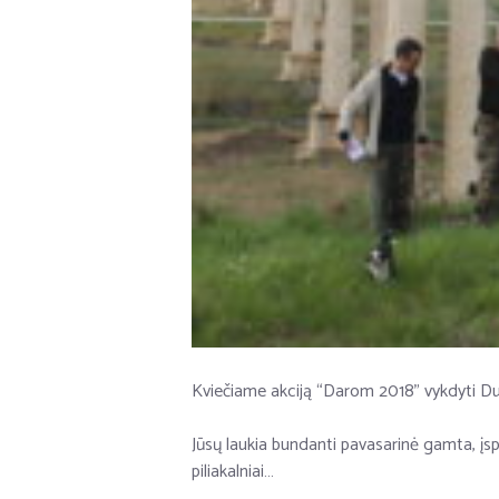
Kviečiame akciją “Darom 2018” vykdyti Du
Jūsų laukia bundanti pavasarinė gamta, įs
piliakalniai…