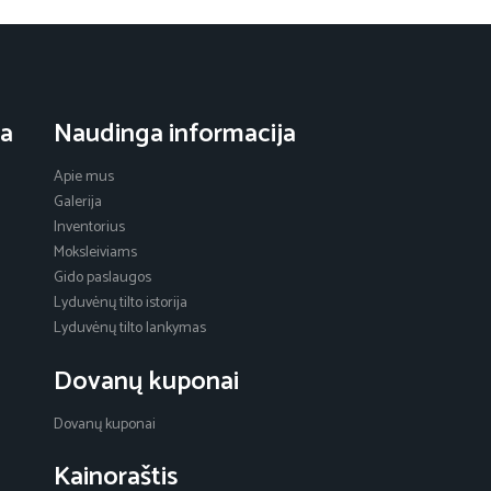
ja
Naudinga informacija
Apie mus
Galerija
Inventorius
Moksleiviams
Gido paslaugos
Lyduvėnų tilto istorija
Lyduvėnų tilto lankymas
Dovanų kuponai
Dovanų kuponai
Kainoraštis