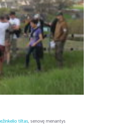
žinkelio tiltas
, senovę menantys