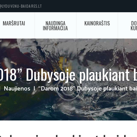
O@LYDUVENU-BAIDARES.LT
MARŠRUTAI
NAUDINGA
KAINORAŠTIS
DO
INFORMACIJA
KU
18” Dubysoje plaukiant 
Naujienos
“Darom 2018” Dubysoje plaukiant ba