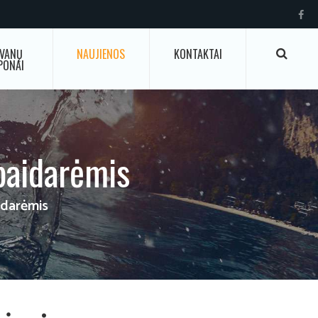
VANŲ
NAUJIENOS
KONTAKTAI
PONAI
baidarėmis
idarėmis