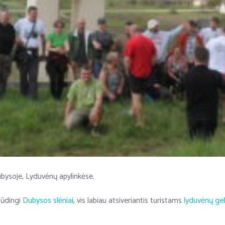
bysoje, Lyduvėnų apylinkėse.
pūdingi
Dubysos slėniai
, vis labiau atsiveriantis turistams
lyduvėnų gele