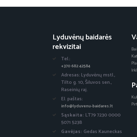
Lyduvėnų baidarės
V
rekvizitai
Ba
Ka
Tel.:
Pl
+370 682 42584
Ir
Adresas: Lyduvėnų mstl.,
Tilto g. 10, Šiluvos sen.,
P
Raseinių raj.
Ku
El. paštas:
Pir
info@lyduvenu-baidares.lt
Sąskaita:
LT79 7230 0000
5071 5238
Gavėjas:
Gedas Kauneckas