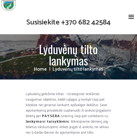
Susisiekite
+370 682 42584
Lyduvėnų tilto
lankymas
Home
Lyduvėnų tilto lankymas
Lyduvėnų geležinio tiltas – strateginės reikšmės
saugomas objektas, todėl sąlygos jį lankyti taip pat
kitokios nei įprastai lankant apžvalgos bokštus. Savo
apsilankymą privalėsite suplanuoti iš anksto įsigydami
bilietą per
PAYSERA
sistemą, taip pat sutikdami su
lankymosi taisyklėmis
. Atkreipiame dėmesį, jog
bilietus ekskursijoms reikės įsigyti iš anksto, ne vėliau
nei 5 darbo dienos iki apsilankymo ant tilto.