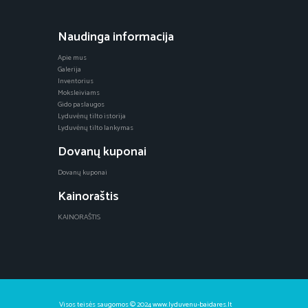
Naudinga informacija
Apie mus
Galerija
Inventorius
Moksleiviams
Gido paslaugos
Lyduvėnų tilto istorija
Lyduvėnų tilto lankymas
Dovanų kuponai
Dovanų kuponai
Kainoraštis
KAINORAŠTIS
Visos teisės saugomos © 2024 www.lyduvenu-baidares.lt