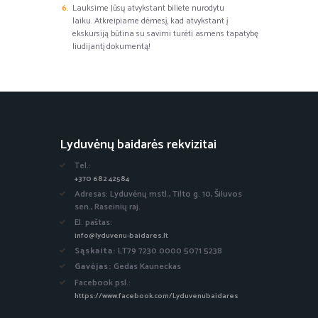
Lauksime Jūsų atvykstant biliete nurodytu
laiku. Atkreipiame dėmesį, kad atvykstant į
ekskursiją būtina su savimi turėti asmens tapatybę
liudijantį dokumentą!
Lyduvėnų baidarės rekvizitai
Tel.:
+370 682 42584
Adresas: Lyduvėnų mstl., Tilto g. 10, Šiluvos
sen., Raseinių raj.
El. paštas:
info@lyduvenu-baidares.lt
Sąskaita:
LT79 7230 0000 5071 5238
Gavėjas:
Gedas Kauneckas
Facebook psl.:
https://www.facebook.com/Lyduvenubaidares