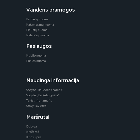
Vandens pramogos
Baidarių nuoma
Katamaranų nuoma
Plaustų nuoma
Irklenčių nuoma
Paslaugos
Kubilo nuoma
Pirties nuoma
Naudinga informacija
Sodyba „Raudonas namas“
Sodyba „Keršulio gūžta“
Turistinis namelis
Stovyklavietės
Maršrutai
Dubysa
Kražantė
Kitos upės