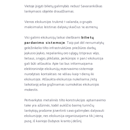
Vietoje įsigyti bilietų galimybės nebus! Savarankiškas
lankymasis objekte draudžiamas.
Vienos ekskursijos trukmė 1 valanda, o grupės
maksimalus leistinas dalyvių skaičius 14 asmenų.
Visi galimi ekskursijų laikai skelbiami
bilietų
pardavimo sistemoje
. Taip pat dėl nenumatytų
geležinkelio tilto infrastruktūros priežiūros darbų,
įvykusio įvykio, nepalankių oro sąlygų (stipraus vėjo,
lietaus, snygio, plikšalos, perkūnijos ir pan.) ekskursija
gali būti atšaukta. Apie tai bus informuojama
elektroninėje ekskursijų rezervavimo sistemoje
nurodytais kontaktais ne vėliau kaip 1 dieną iki
ekskursijos. Atšaukta ekskursija nukeliama į kitą
laikotarpį arba grąžinamas sumokėtas ekskursijos
mokestis.
Pertvarkytos metalinės tilto konstrukcijos aptarnavimo
take yra ažūrinės, todėl aukščio baimę turinčių
lankytojų prašome įsivertinti savo galimybes dalyvauti
ekskursijoje, nes ekskursija organizuojama tik į vieną
pusę, iš kairiojo Dubysos kranto į dešinį.