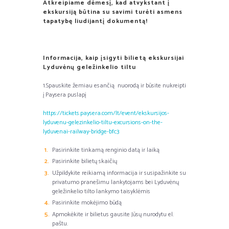
Atkreipiame dėmesį, kad atvykstant į
ekskursiją būtina su savimi turėti asmens
tapatybę liudijantį dokumentą!
Informacija, kaip įsigyti bilietą ekskursijai
Lyduvėnų geležinkelio tiltu
1.Spauskite žemiau esančią nuorodą ir būsite nukreipti
į Paysera puslapį
https://tickets.paysera.com/lt/event/ekskursijos-
lyduvenu-gelezinkelio-tiltu-excursions-on-the-
lyduvenai-railway-bridge-bfc3
Pasirinkite tinkamą renginio datą ir laiką
Pasirinkite bilietų skaičių
Užpildykite reikiamą informacija ir susipažinkite su
privatumo pranešimu lankytojams bei Lyduvėnų
geležinkelio tilto lankymo taisyklėmis
Pasirinkite mokėjimo būdą
Apmokėkite ir bilietus gausite Jūsų nurodytu el.
paštu.