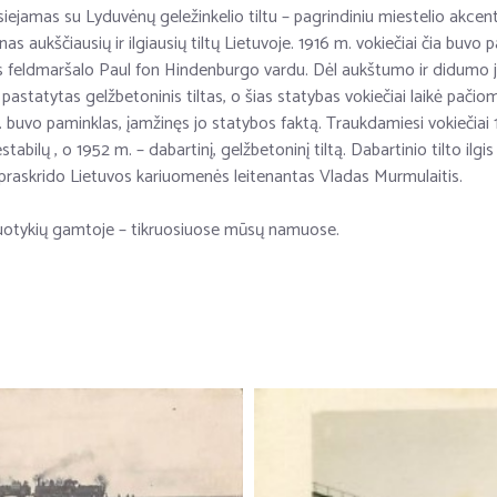
 siejamas su Lyduvėnų geležinkelio tiltu – pagrindiniu miestelio akce
enas aukščiausių ir ilgiausių tiltų Lietuvoje. 1916 m. vokiečiai čia buvo
as feldmaršalo Paul fon Hindenburgo vardu. Dėl aukštumo ir didumo jis
astatytas gelžbetoninis tiltas, o šias statybas vokiečiai laikė pačiom
m. buvo paminklas, įamžinęs jo statybos faktą. Traukdamiesi vokiečiai 
tabilų , o 1952 m. – dabartinį, gelžbetoninį tiltą. Dabartinio tilto ilgi
ą praskrido Lietuvos kariuomenės leitenantas Vladas Murmulaitis.
 nuotykių gamtoje – tikruosiuose mūsų namuose.