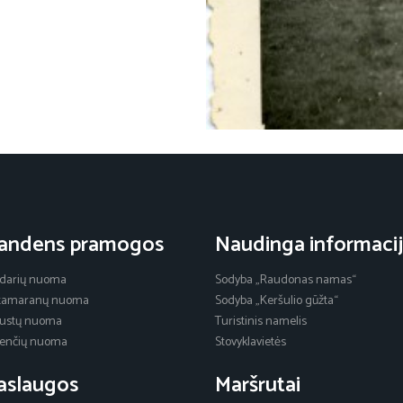
andens pramogos
Naudinga informaci
idarių nuoma
Sodyba „Raudonas namas“
tamaranų nuoma
Sodyba „Keršulio gūžta“
austų nuoma
Turistinis namelis
klenčių nuoma
Stovyklavietės
aslaugos
Maršrutai