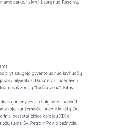
niame parke, 15 km į šiaurę nuo Raseinių.
iams.
sios pilys saugojo gyventojus nuo kryžiuočių
olių, pilyje likusi Danutė vis liūdėdavo ir
inamas iš žodžių “liūdžiu viena”. Kitas
storinės garsenybės jau baigiamos pamiršti.
ntakoje, kur žemaičiai priėmė krikštą. Be
riniai pastatai, žinios apie jau XIX a.
ožų turinti Šv. Petro ir Povilo bažnycia,