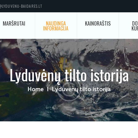
O@LYDUVENU-BAIDARES.LT
MARŠRUTAI
NAUDINGA
KAINORAŠTIS
DO
INFORMACIJA
KU
Lyduvėnų tilto istorija
Home
Lyduvėnų tilto istorija