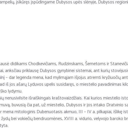
kampelių, įsikūręs įspūdingame Dubysos upės slėnyje, Dubysos regioni
klausė didikams Chodkevičiams, Rudzinskams, Šemetoms ir Stanevič
niai, anksčiau priklausę Dubysos gynybinei sistemai, ant kurių stovėju
alnį – dar legenda mena, kad mylimąjam išjojus atremti kryžiuočių antpu
kad iš jos ašarų Lyduvos upelis susidaręs, o miestelio pavadinimas kild
iško lydymu.
nių nenusivilsite išraiškingais kraštovaizdžiais. Kai kurios miestelio i
ą, buvusią čia pat, už miestelio, Dubysos ir jos intako Dratvinio sa
 mena mitologinis Dubenuotasis akmuo, III – IV a. pilkapiai, išlikę isto
 žydų bei vokiečių bendruomėnes, XVIII a. vidurio, velyvojo baroko bru
tyta.