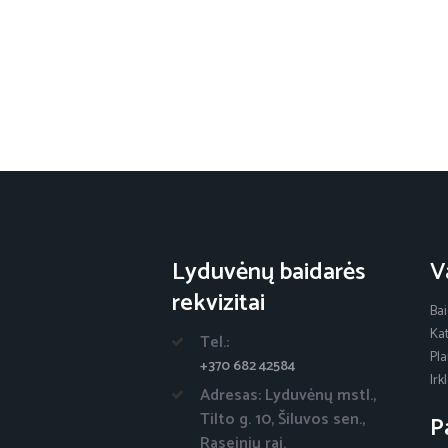
Lyduvėnų baidarės
V
rekvizitai
Ba
Ka
Tel.:
Pl
+370 682 42584
Ir
Adresas: Lyduvėnų mstl.,
Tilto g. 10, Šiluvos sen.,
P
Raseinių raj.