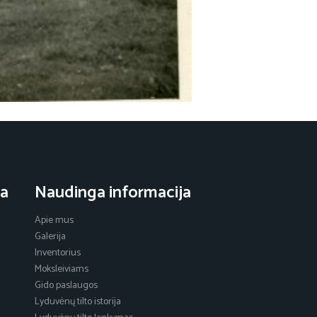
ja
Naudinga informacija
Apie mus
Galerija
Inventorius
Moksleiviams
Gido paslaugos
Lyduvėnų tilto istorija