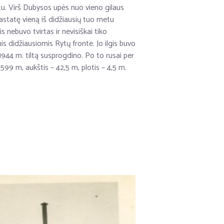
ntu. Virš Dubysos upės nuo vieno gilaus
 pastatę vieną iš didžiausių tuo metu
 nebuvo tvirtas ir nevisiškai tiko
is didžiausiomis Rytų fronte. Jo ilgis buvo
1944 m. tiltą susprogdino. Po to rusai per
s 599 m, aukštis – 42,5 m, plotis – 4,5 m.