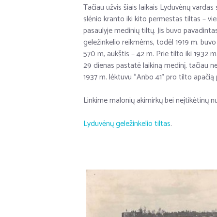
Tačiau užvis šiais laikais Lyduvėnų vardas
slėnio kranto iki kito permestas tiltas – vi
pasaulyje medinių tiltų. Jis buvo pavadint
geležinkelio reikmėms, todėl 1919 m. buvo p
570 m, aukštis – 42 m. Prie tilto iki 1932 
29 dienas pastatė laikiną medinį, tačiau nes
1937 m. lėktuvu “Anbo 41” pro tilto apači
Linkime malonių akimirkų bei neįtikėtinų
Lyduvėnų geležinkelio tiltas
.