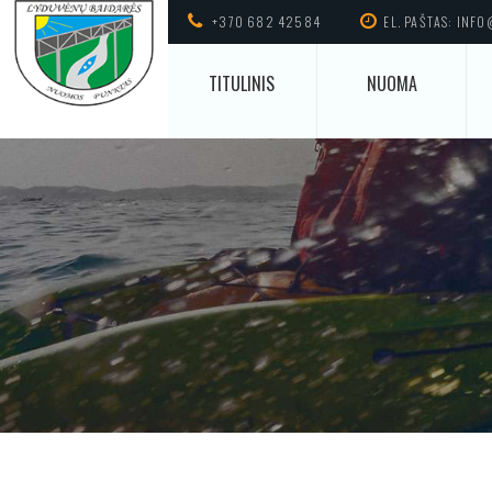
+370 682 42584
EL. PAŠTAS: INF
TITULINIS
NUOMA