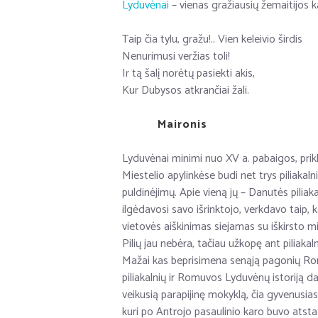
Lyduvėnai
– vienas gražiausių žemaitijos 
Taip čia tylu, gražu!.. Vien keleivio širdis
Nenurimusi veržias toli!
Ir tą šalį norėtų pasiekti akis,
Kur Dubysos atkrančiai žali.
Maironis
Lyduvėnai minimi nuo XV a. pabaigos, pri
Miestelio apylinkėse budi net trys piliakal
puldinėjimų. Apie vieną jų – Danutės piliak
ilgėdavosi savo išrinktojo, verkdavo taip, 
vietovės aiškinimas siejamas su iškirsto m
Pilių jau nebėra, tačiau užkopę ant piliakal
Mažai kas beprisimena senąją pagonių Romuv
piliakalnių ir Romuvos Lyduvėnų istoriją dar
veikusią parapijinę mokyklą, čia gyvenusias
kuri po Antrojo pasaulinio karo buvo atsta