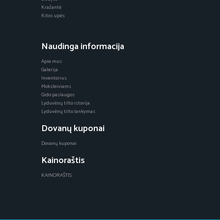
Kražantė
Kitos upės
Naudinga informacija
Apie mus
Galerija
Inventorius
Moksleiviams
Gido paslaugos
Lyduvėnų tilto istorija
Lyduvėnų tilto lankymas
Dovanų kuponai
Dovanų kuponai
Kainoraštis
KAINORAŠTIS