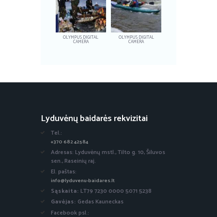
OLYMPUS DIGITAL
OLYMPUS DIGITAL
CAMERA
CAMERA
Lyduvėnų baidarės rekvizitai
Tel.:
+370 682 42584
Adresas: Lyduvėnų mstl., Tilto g. 10, Šiluvos
sen., Raseinių raj.
El. paštas:
info@lyduvenu-baidares.lt
Sąskaita:
LT79 7230 0000 5071 5238
Gavėjas:
Gedas Kauneckas
Facebook psl.: