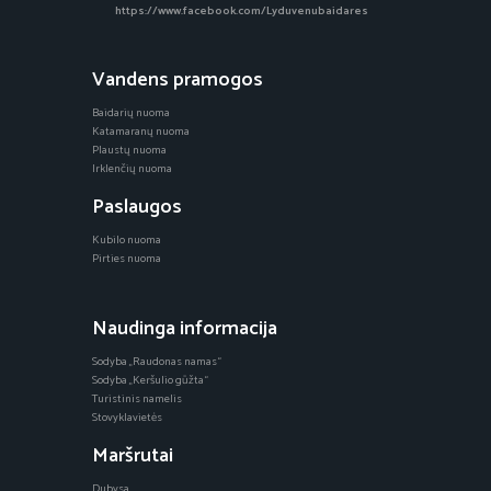
https://www.facebook.com/Lyduvenubaidares
Vandens pramogos
Baidarių nuoma
Katamaranų nuoma
Plaustų nuoma
Irklenčių nuoma
Paslaugos
Kubilo nuoma
Pirties nuoma
Naudinga informacija
Sodyba „Raudonas namas“
Sodyba „Keršulio gūžta“
Turistinis namelis
Stovyklavietės
Maršrutai
Dubysa