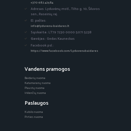
+370 682 42584
Adresas: Lyduvėnų mstl., Tilto g. 10, Šiluvos
sen., Raseinių raj.
El. paštas:
info@lyduvenu-baidares.lt
Sąskaita:
LT79 7230 0000 5071 5238
Gavėjas:
Gedas Kauneckas
Facebook psl.:
https://www.facebook.com/Lyduvenubaidares
Vandens pramogos
Baidarių nuoma
Katamaranų nuoma
Plaustų nuoma
Irklenčių nuoma
Paslaugos
Kubilo nuoma
Pirties nuoma