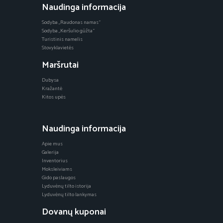
Naudinga informacija
Sodyba „Raudonas namas“
Sodyba „Keršulio gūžta“
Turistinis namelis
Stovyklavietės
Maršrutai
Dubysa
Kražantė
Kitos upės
Naudinga informacija
Apie mus
Galerija
Inventorius
Moksleiviams
Gido paslaugos
Lyduvėnų tilto istorija
Lyduvėnų tilto lankymas
Dovanų kuponai