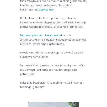
Mieli mokytojai ir moksleiviai, minint šią gražią sukaktį
kviečiame plaukti baidarėmis, plaustais ar
katamaranais
Dubysos upe
.
Po plaukimo galėsite susipažinti su įstabiomis
Lyduvėnų apylinkėmis, pasigrožėti didžiausiu Lietuvoje
Lyduvėnų geležinkelio tiltu, piliakalniais, bunkeriais…
Baidarės
,
plaustai
ir
katamaranai
saugūs ir
sertifikuoti, visiems ekipažams duodamos gelbėjimosi
liemenės, pravedamas instruktažas.
Moksleivius lydintiems mokytojams dvivietė baidarė
duodama nemokamai.
Su moksleiviais plaukiantys tėveliai moką tuos pačius
6eur/žmogui, tad verta pasinaudoti proga pigiai
paturistauti.
Palydėkite besibaigiančius mokslo metus linksmai ir
turiningai gamtoje!!!