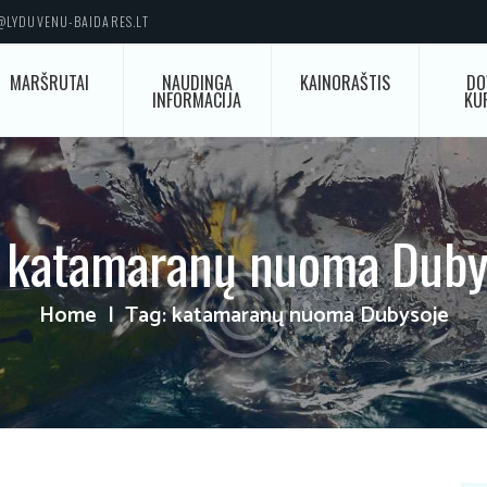
O@LYDUVENU-BAIDARES.LT
MARŠRUTAI
NAUDINGA
KAINORAŠTIS
DO
INFORMACIJA
KU
: katamaranų nuoma Duby
Home
Tag: katamaranų nuoma Dubysoje