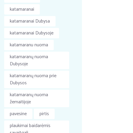
katamaranai
katamaranai Dubysa
katamaranai Dubysoje
katamaranu nuoma
katamaranų nuoma
Dubysoje
katamaranų nuoma prie
Dubysos
katamaranų nuoma
žemaitijoje
pavesine
pirtis
plaukimai baidarėmis
savaitgali