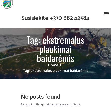
Susisiekite
+370 682 42584
Tag: ekstremalus
plaukimai
baidarėmis
Home
Tag: ekstremalus plaukimai baidarėmis
No posts found
Sorry, but nothing matched your search criteria.