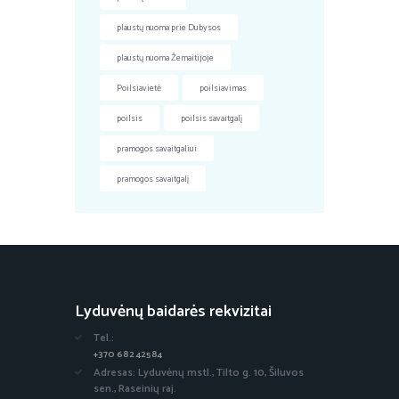
plaustų nuoma prie Dubysos
plaustų nuoma Žemaitijoje
Poilsiavietė
poilsiavimas
poilsis
poilsis savaitgalį
pramogos savaitgaliui
pramogos savaitgalį
Lyduvėnų baidarės rekvizitai
Tel.:
+370 682 42584
Adresas: Lyduvėnų mstl., Tilto g. 10, Šiluvos
sen., Raseinių raj.