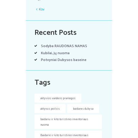
Kov
Recent Posts
Sodyba RAUDONAS NAMAS
Kubilai, jų nuoma
Potvyniai Dubysos baseine
Tags
aktyvios vandens pramogos
aktyvus poilsis
baidares dubysa
baidariu ir kito turistinio inventoriaus
nuoma
Baidariė ir kito turistinio inventoriaus