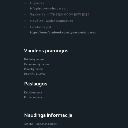
El. paštas:
info@lyduvenu-baidares.lt
Sąskaita:
LT79 7230 0000 5071 5238
Gavėjas:
Gedas Kauneckas
Facebook psl.:
https://www.facebook.com/Lyduvenubaidares
Vandens pramogos
Baidarių nuoma
Katamaranų nuoma
Plaustų nuoma
Irklenčių nuoma
Paslaugos
Kubilo nuoma
Pirties nuoma
Naudinga informacija
Sodyba „Raudonas namas“