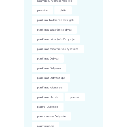
katamaranų nuoma žemaitijoje
pavesine
pirtis
plaukimai baidarėmis savaitgali
plaukimas baidarėmis dubysa
plaukimas baidarėmis Dubysoje
plaukimas baidarėmis Dubysos upe
plaukimas Dubysa
plaukimas Dubysoje
plaukimas Dubysos upe
plaukimas katamaranu
plaukimas plaustu
plaustai
plaustai Dubysoje
plaustu nuoma Dubysoje
plaustų nuoma