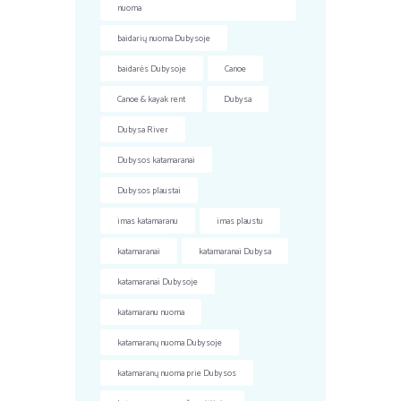
nuoma
baidarių nuoma Dubysoje
baidarės Dubysoje
Canoe
Canoe & kayak rent
Dubysa
Dubysa River
Dubysos katamaranai
Dubysos plaustai
imas katamaranu
imas plaustu
katamaranai
katamaranai Dubysa
katamaranai Dubysoje
katamaranu nuoma
katamaranų nuoma Dubysoje
katamaranų nuoma prie Dubysos