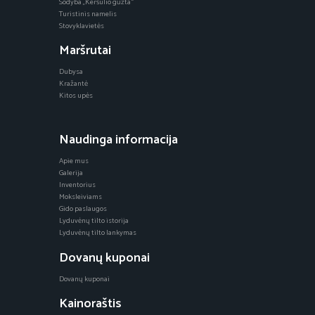
Sodyba „Keršulio gūžta“
Turistinis namelis
Stovyklavietės
Maršrutai
Dubysa
Kražantė
Kitos upės
Naudinga informacija
Apie mus
Galerija
Inventorius
Moksleiviams
Gido paslaugos
Lyduvėnų tilto istorija
Lyduvėnų tilto lankymas
Dovanų kuponai
Dovanų kuponai
Kainoraštis