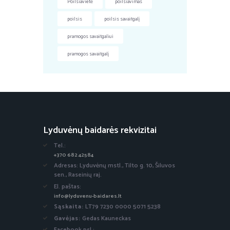
Poilsiavietė
poilsiavimas
poilsis
poilsis savaitgalį
pramogos savaitgaliui
pramogos savaitgalį
Lyduvėnų baidarės rekvizitai
Tel.:
+370 682 42584
Adresas: Lyduvėnų mstl., Tilto g. 10, Šiluvos
sen., Raseinių raj.
El. paštas:
info@lyduvenu-baidares.lt
Sąskaita:
LT79 7230 0000 5071 5238
Gavėjas:
Gedas Kauneckas
Facebook psl.: