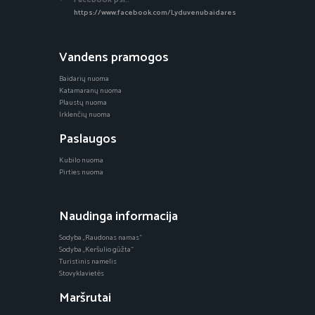
https://www.facebook.com/Lyduvenubaidares
Vandens pramogos
Baidarių nuoma
Katamaranų nuoma
Plaustų nuoma
Irklenčių nuoma
Paslaugos
Kubilo nuoma
Pirties nuoma
Naudinga informacija
Sodyba „Raudonas namas“
Sodyba „Keršulio gūžta“
Turistinis namelis
Stovyklavietės
Maršrutai