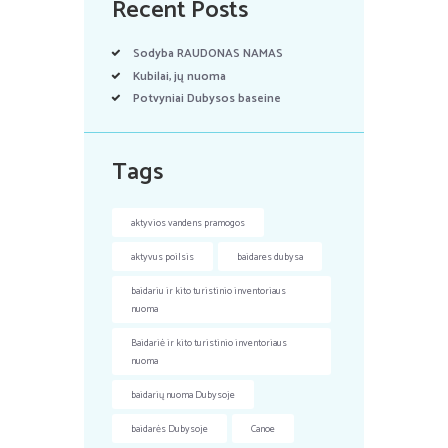
Recent Posts
Sodyba RAUDONAS NAMAS
Kubilai, jų nuoma
Potvyniai Dubysos baseine
Tags
aktyvios vandens pramogos
aktyvus poilsis
baidares dubysa
baidariu ir kito turistinio inventoriaus
nuoma
Baidariė ir kito turistinio inventoriaus
nuoma
baidarių nuoma Dubysoje
baidarės Dubysoje
Canoe