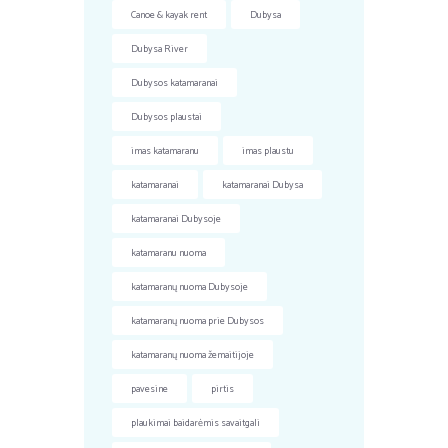
Canoe & kayak rent
Dubysa
Dubysa River
Dubysos katamaranai
Dubysos plaustai
imas katamaranu
imas plaustu
katamaranai
katamaranai Dubysa
katamaranai Dubysoje
katamaranu nuoma
katamaranų nuoma Dubysoje
katamaranų nuoma prie Dubysos
katamaranų nuoma žemaitijoje
pavesine
pirtis
plaukimai baidarėmis savaitgali