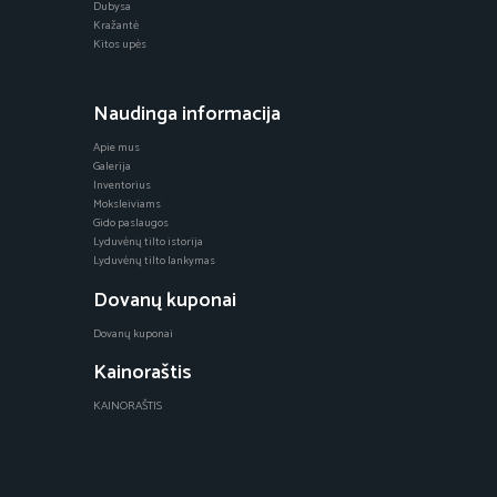
Dubysa
Kražantė
Kitos upės
Naudinga informacija
Apie mus
Galerija
Inventorius
Moksleiviams
Gido paslaugos
Lyduvėnų tilto istorija
Lyduvėnų tilto lankymas
Dovanų kuponai
Dovanų kuponai
Kainoraštis
KAINORAŠTIS