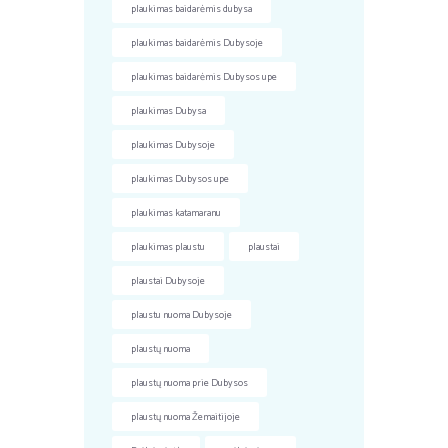
plaukimas baidarėmis dubysa
plaukimas baidarėmis Dubysoje
plaukimas baidarėmis Dubysos upe
plaukimas Dubysa
plaukimas Dubysoje
plaukimas Dubysos upe
plaukimas katamaranu
plaukimas plaustu
plaustai
plaustai Dubysoje
plaustu nuoma Dubysoje
plaustų nuoma
plaustų nuoma prie Dubysos
plaustų nuoma Žemaitijoje