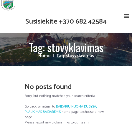
Susisiekite
+370 682 42584
Tag: stovyklavimas
Home
Tag: stovyklavimas
No posts found
Sorry, but nothing matched your search criteria.
Go back, or return to
BAIDARIŲ NUOMA DUBYSA,
PLAUKIMAS BAIDARĖMIS
home page to choose a new
page.
Please report any broken links to our team.