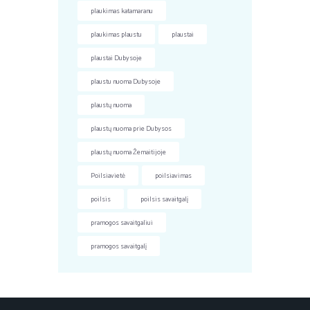
plaukimas katamaranu
plaukimas plaustu
plaustai
plaustai Dubysoje
plaustu nuoma Dubysoje
plaustų nuoma
plaustų nuoma prie Dubysos
plaustų nuoma Žemaitijoje
Poilsiavietė
poilsiavimas
poilsis
poilsis savaitgalį
pramogos savaitgaliui
pramogos savaitgalį