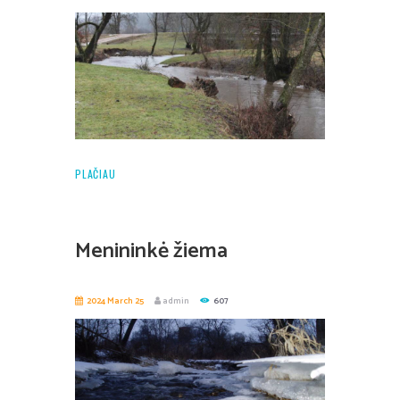
PLAČIAU
Menininkė žiema
2024 March 25
admin
607