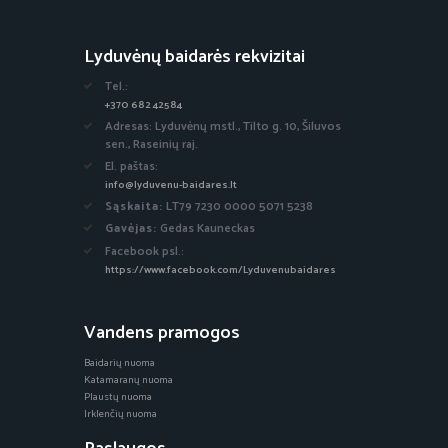
Lyduvėnų baidarės rekvizitai
Tel.:
+370 682 42584
Adresas: Lyduvėnų mstl., Tilto g. 10, Šiluvos
sen., Raseinių raj.
El. paštas:
info@lyduvenu-baidares.lt
Sąskaita:
LT79 7230 0000 5071 5238
Gavėjas:
Gedas Kauneckas
Facebook psl.:
https://www.facebook.com/Lyduvenubaidares
Vandens pramogos
Baidarių nuoma
Katamaranų nuoma
Plaustų nuoma
Irklenčių nuoma