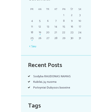
PR
AN
TR
KT
PN
ŠT
SK
1
2
3
4
5
6
7
8
9
10
11
12
13
14
15
16
17
18
19
20
21
22
23
24
25
26
27
28
29
30
31
Sau
Recent Posts
Sodyba RAUDONAS NAMAS
Kubilai, jų nuoma
Potvyniai Dubysos baseine
Tags