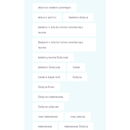
aktyvios vandens pramogos
aktyvus poilsis
baidares dubysa
baidariu ir kito turistinio inventoriaus
nuoma
Baidariė ir kito turistinio inventoriaus
nuoma
baidarių nuoma Dubysoje
baidarės Dubysoje
Canoe
Canoe & kayak rent
Dubysa
Dubysa River
Dubysos katamaranai
Dubysos plaustai
imas katamaranu
imas plaustu
katamaranai
katamaranai Dubysa