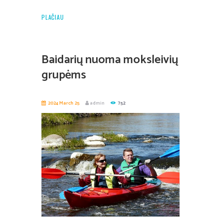
PLAČIAU
Baidarių nuoma moksleivių
grupėms
2024 March 25
admin
752