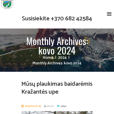
Susisiekite
+370 682 42584
Monthly Archives:
kovo 2024
Home
2024
Monthly Archives: kovo 2024
Mūsų plaukimas baidarėmis
Kražantės upe
2024 March 25
admin
5042