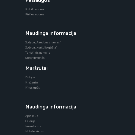
Paslaugos
Kubilo nuoma
Pirties nuoma
Naudinga informacija
Sodyba „Raudonas namas“
Sodyba „Keršulio gūžta“
Turistinis namelis
Stovyklavietės
Maršrutai
Dubysa
Kražantė
Kitos upės
Naudinga informacija
Apie mus
Galerija
Inventorius
Moksleiviams