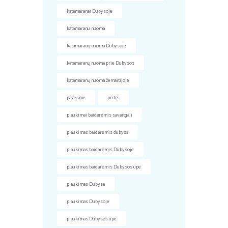
katamaranai Dubysoje
katamaranu nuoma
katamaranų nuoma Dubysoje
katamaranų nuoma prie Dubysos
katamaranų nuoma žemaitijoje
pavesine
pirtis
plaukimai baidarėmis savaitgali
plaukimas baidarėmis dubysa
plaukimas baidarėmis Dubysoje
plaukimas baidarėmis Dubysos upe
plaukimas Dubysa
plaukimas Dubysoje
plaukimas Dubysos upe