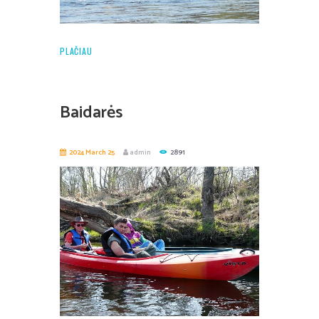
PLAČIAU
Baidarės
2024 March 25
admin
2891