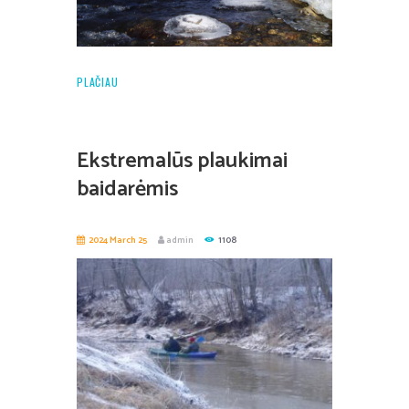
PLAČIAU
Ekstremalūs plaukimai
baidarėmis
2024 March 25
admin
1108