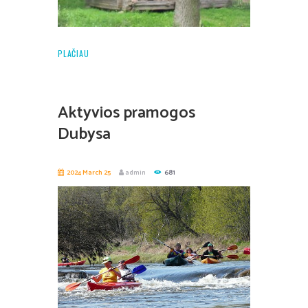
PLAČIAU
Aktyvios pramogos
Dubysa
2024 March 25
admin
681