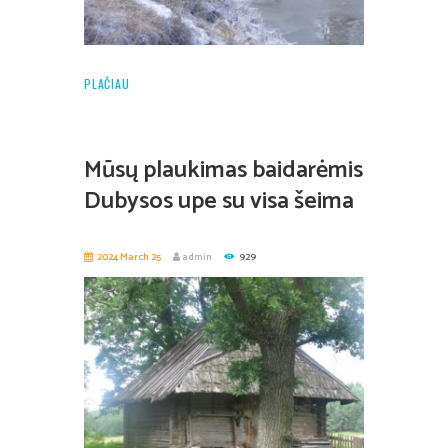
PLAČIAU
Mūsų plaukimas baidarėmis
Dubysos upe su visa šeima
2024 March 25
admin
929